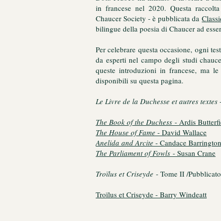
in francese nel 2020. Questa raccolt
Chaucer Society - è pubblicata da
Class
bilingue della poesia di Chaucer ad esse
Per celebrare questa occasione, ogni tes
da esperti nel campo degli studi chauce
queste introduzioni in francese, ma le 
disponibili su questa pagina.
Le Livre de la Duchesse et autres textes
-
The Book of the Duchess
- Ardis Butterfi
The House of Fame
- David Wallace
Anelida and Arcite
- Candace Barringto
The Parliament of Fowls
- Susan Crane
Troïlus et Criseyde
- Tome II /Pubblicato
Troïlus et Criseyde - Barry Windeatt